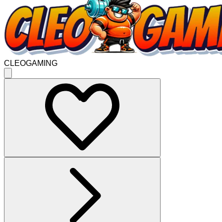
CLEOGAMING