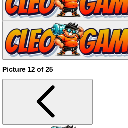
Picture 12 of 25