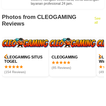
layanan profesional 24 jam.
Photos from CLEOGAMING
See
Reviews
all
CLEOGAMING SITUS
CLEOGAMING
CLE
TOGEL
Win
(85 Reviews)
(154 Reviews)
(492