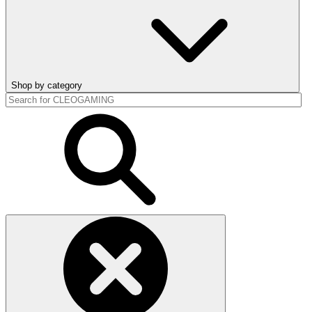
Shop by category