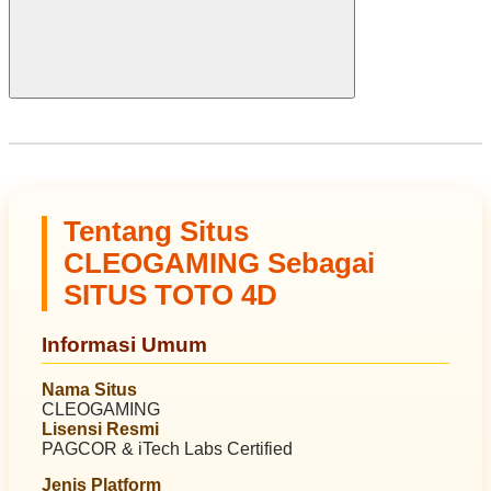
Tentang Situs
CLEOGAMING Sebagai
SITUS TOTO 4D
Informasi Umum
Nama Situs
CLEOGAMING
Lisensi Resmi
PAGCOR & iTech Labs Certified
Jenis Platform