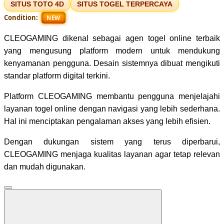
SITUS TOTO 4D
SITUS TOGEL TERPERCAYA
Condition:
NEW
CLEOGAMING dikenal sebagai agen togel online terbaik
yang mengusung platform modern untuk mendukung
kenyamanan pengguna. Desain sistemnya dibuat mengikuti
standar platform digital terkini.
Platform CLEOGAMING membantu pengguna menjelajahi
layanan togel online dengan navigasi yang lebih sederhana.
Hal ini menciptakan pengalaman akses yang lebih efisien.
Dengan dukungan sistem yang terus diperbarui,
CLEOGAMING menjaga kualitas layanan agar tetap relevan
dan mudah digunakan.