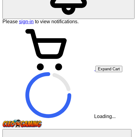
Please
sign-in
to view notifications.
Expand Cart
Loading...