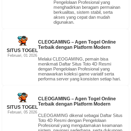
Pengelolaan Profesional yang
menghadirkan beragam permainan
berkualitas, sistem stabil, serta
akses yang cepat dan mudah
digunakan.
CLEOGAMING – Agen Togel Online
Terbaik dengan Platform Modern
SITUS TOGEL
Februari, 01 2026
Melalui CLEOGAMING, pemain bisa
menikmati Daftar Situs Toto 4D Resmi
dengan Pengelolaan Profesional yang
menawarkan koleksi game variatif serta
performa server yang konsisten setiap hari.
CLEOGAMING – Agen Togel Online
Terbaik dengan Platform Modern
SITUS TOGEL
Februari, 05 2026
CLEOGAMING dikenal sebagai Daftar Situs
Toto 4D Resmi dengan Pengelolaan
Profesional yang mengutamakan keamanan
sistem, navigasi sederhana, serta dukungan