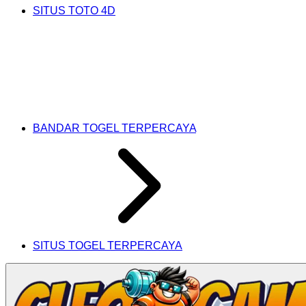
SITUS TOTO 4D
BANDAR TOGEL TERPERCAYA
SITUS TOGEL TERPERCAYA