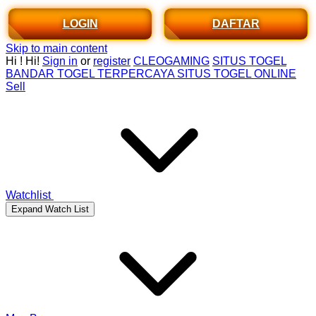
LOGIN
DAFTAR
Skip to main content
Hi
!
Hi!
Sign in
or
register
CLEOGAMING
SITUS TOGEL
BANDAR TOGEL TERPERCAYA
SITUS TOGEL ONLINE
Sell
Watchlist
Expand Watch List