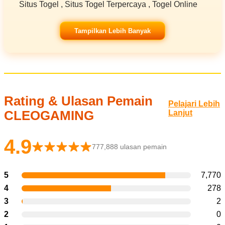
Situs Togel , Situs Togel Terpercaya , Togel Online
Tampilkan Lebih Banyak
Rating & Ulasan Pemain
Pelajari Lebih
CLEOGAMING
Lanjut
4.9
777,888 ulasan pemain
5
7,770
4
278
3
2
2
0